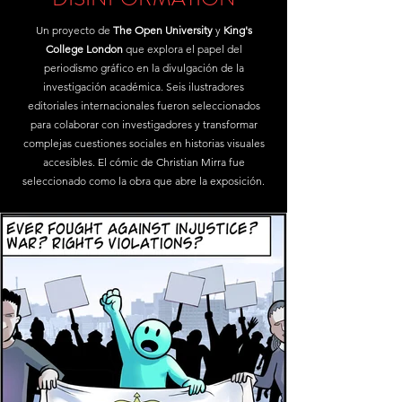
Un proyecto de
The Open University
y
King's
College London
que explora el papel del
periodismo gráfico en la divulgación de la
investigación académica. Seis ilustradores
editoriales internacionales fueron seleccionados
para colaborar con investigadores y transformar
complejas cuestiones sociales en historias visuales
accesibles. El cómic de Christian Mirra fue
seleccionado como la obra que abre la exposición.