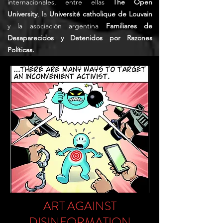
internacionales, entre ellas
The Open
University
, la
Université catholique de Louvain
y la asociación argentina
Familiares de
Desaparecidos y Detenidos por Razones
Políticas.
ART AGAINST
DISINFORMATION