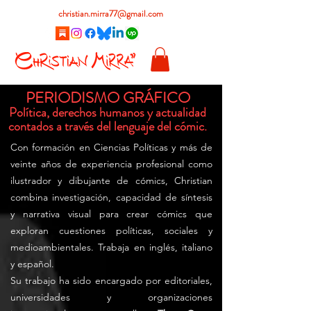
christian.mirra77@gmail.com
PERIODISMO GRÁFICO
Política, derechos humanos y actualidad
contados a través del lenguaje del cómic.
Con formación en Ciencias Políticas y más de
veinte años de experiencia profesional como
ilustrador y dibujante de cómics, Christian
combina investigación, capacidad de síntesis
y narrativa visual para crear cómics que
exploran cuestiones políticas, sociales y
medioambientales. Trabaja en inglés, italiano
y español.
Su trabajo ha sido encargado por editoriales,
universidades y organizaciones