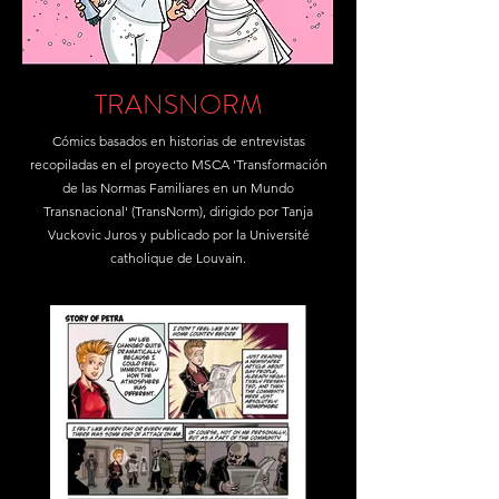
TRANSNORM
Cómics basados en historias de entrevistas
recopiladas en el proyecto MSCA 'Transformación
de las Normas Familiares en un Mundo
Transnacional' (TransNorm), dirigido por Tanja
Vuckovic Juros y publicado por la Université
catholique de Louvain.