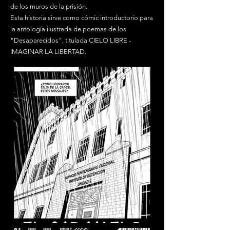
de los muros de la prisión.
Esta historia sirve como cómic introductorio para
la antología ilustrada de poemas de los
"Desaparecidos", titulada CIELO LIBRE -
IMAGINAR LA LIBERTAD.