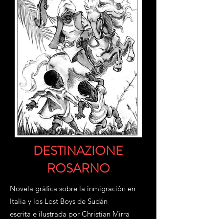
DESTINAZIONE
ROSARNO
Novela gráfica sobre la inmigración en
Italia y los Lost Boys de Sudán
escrita e ilustrada por Christian Mirra