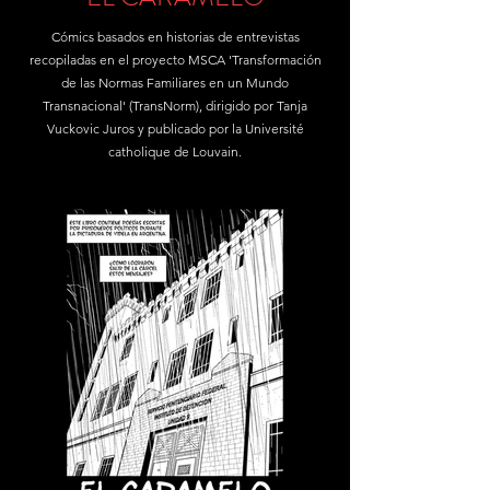
Cómics basados en historias de entrevistas
recopiladas en el proyecto MSCA 'Transformación
de las Normas Familiares en un Mundo
Transnacional' (TransNorm), dirigido por Tanja
Vuckovic Juros y publicado por la Université
catholique de Louvain.