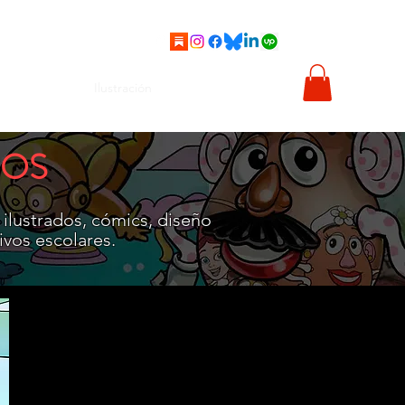
ics
Viñetas
Ilustración
Sobre mí
Tienda
ÑOS
 ilustrados, cómics, diseño
ivos escolares.