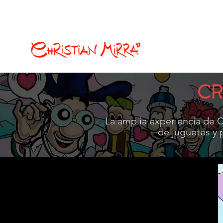
christian.mirra77@gmail.com
Ilustración y Cómics
CR
La amplia experiencia de Ch
de juguetes y p