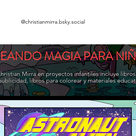
@christianmirra.bsky.social
Inicio
Cóm
EANDO MAGIA PARA NI
ristian Mirra en proyectos infantiles incluye libros
ublicidad, libros para colorear y materiales educat