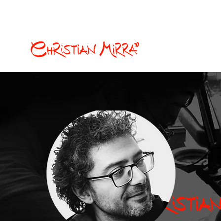
christian.mirra77@gmail.com
Ilustración y Cómics