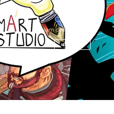
Freelance services
Commissions
Team collaboration
LEARN MORE