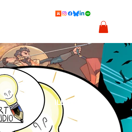
ics
Viñetas
Ilustración
Sobre mí
Tienda
ILLUSTRATION
& COMICS