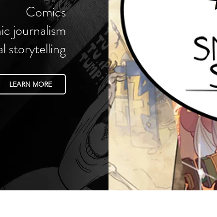
Comics
ic journalism
al storytelling
LEARN MORE