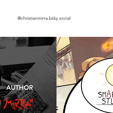
@christianmirra.bsky.social
Inicio
Cóm
AUTHOR