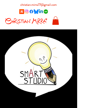
christian.mirra77@gmail.com