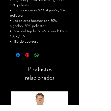
10% poliéster
• El gris ceniza es 99% algodón, 1%
poliéster
• Los colores heather son 50%
algodón, 50% poliéster
• Peso del tejido: 5.0–5.3 oz/yd² (170-
180 g/m²)
• Hilo de abertura
• Tejido tubular
• Cuello y hombros con cinta
• Costura doble en mangas y
dobladillo inferior
Productos
• Producto en blanco proveniente de
Honduras, Nicaragua, Haití, República
relacionados
Dominicana, Bangladesh, México
Este producto se realiza
especialmente para ti en cuanto
realices el pedido, por lo que puede
tomar un poco más de tiempo para
entregártelo. Fabricar productos bajo
demanda en lugar de producir en