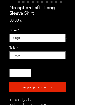
No option Left - Long
Sleeve Shirt
Precio
30,00 €
Color
*
Talla
*
Cantidad
*
Agregar al carrito
• 100% algodón
• El gris deportivo es 90% algodón,