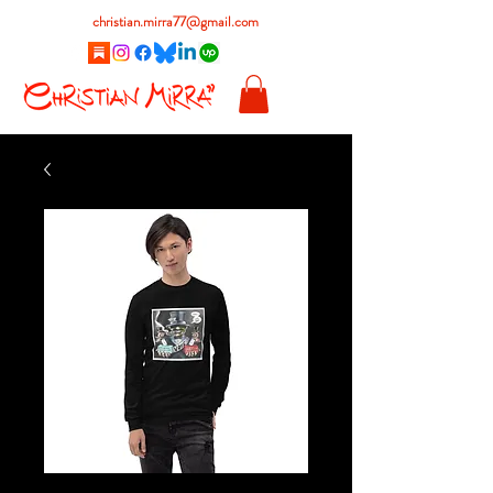
christian.mirra77@gmail.com