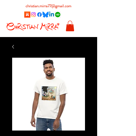
christian.mirra77@gmail.com