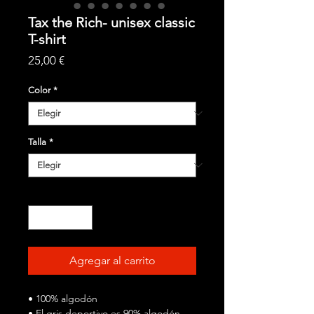
Tax the Rich- unisex classic
T-shirt
Precio
25,00 €
Color
*
Talla
*
Cantidad
*
Agregar al carrito
• 100% algodón
• El gris deportivo es 90% algodón,