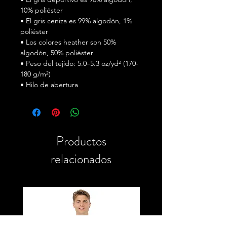
10% poliéster
• El gris ceniza es 99% algodón, 1%
poliéster
• Los colores heather son 50%
algodón, 50% poliéster
• Peso del tejido: 5.0–5.3 oz/yd² (170-
180 g/m²)
• Hilo de abertura
• Tejido tubular
• Cuello y hombros con cinta
• Costura doble en mangas y
dobladillo inferior
Productos
• Producto en blanco proveniente de
Honduras, Nicaragua, Haití, República
relacionados
Dominicana, Bangladesh, México
Este producto se realiza
especialmente para ti en cuanto
realices el pedido, por lo que puede
tomar un poco más de tiempo para
entregártelo. Fabricar productos bajo
demanda en lugar de producir en