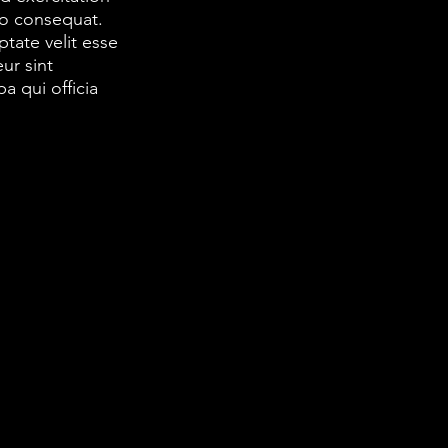
do consequat.
ptate velit esse
ur sint
a qui officia