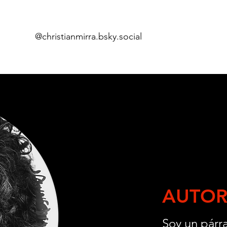
@christianmirra.bsky.social
Home
Fume
i
AUTO
Soy un párra