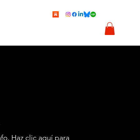
tti
Vignette
Illustrazioni
Chi sono
Shop
R
fo. Haz clic aquí para