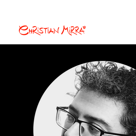
christian.mirra77@gmail.com
Fumetti e illustrazion