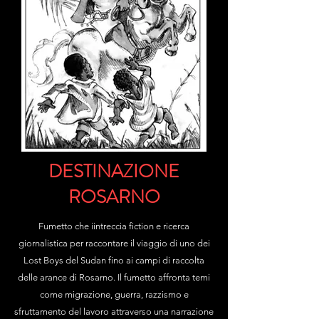
DESTINAZIONE
ROSARNO
Fumetto che iintreccia fiction e ricerca
giornalistica per raccontare il viaggio di uno dei
Lost Boys del Sudan fino ai campi di raccolta
delle arance di Rosarno. Il fumetto affronta temi
come migrazione, guerra, razzismo e
sfruttamento del lavoro attraverso una narrazione