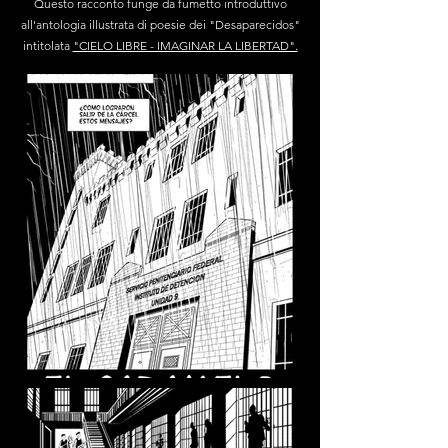
Questo racconto funge da fumetto introduttivo
all'antologia illustrata di poesie dei "Desaparecidos"
intitolata
"CIELO LIBRE - IMAGINAR LA LIBERTAD".