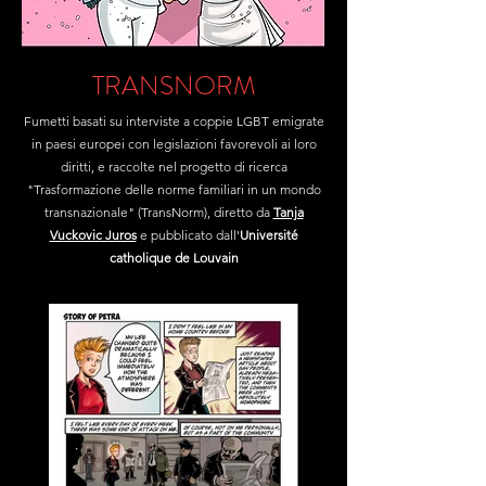
TRANSNORM
Fumetti basati su interviste a coppie LGBT emigrate
in paesi europei con legislazioni favorevoli ai loro
diritti, e raccolte nel progetto di ricerca
"Trasformazione delle norme familiari in un mondo
transnazionale" (TransNorm), diretto da
Tanja
Vuckovic Juros
e pubblicato dall'
Université
catholique de Louvain