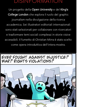
DISINFORMATION
Un progetto della
Open University
e del
King's
College London
che esplora il ruolo del graphic
journalism nella divulgazione della ricerca
accademica. Sei illustratori editoriali internazionali
sono stati selezionati per collaborare con ricercatori
e trasformare temi sociali complessi in storie visive
accessibili. Il fumetto di Christian Mirra è stato scelto
come opera introduttiva dell'intera mostra.