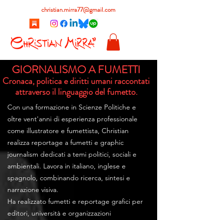
christian.mirra77@gmail.com
GIORNALISMO A FUMETTI
Cronaca, politica e diritti umani raccontati
attraverso il linguaggio del fumetto.
Con una formazione in Scienze Politiche e
oltre vent'anni di esperienza professionale
come illustratore e fumettista, Christian
realizza reportage a fumetti e graphic
journalism dedicati a temi politici, sociali e
ambientali. Lavora in italiano, inglese e
spagnolo, combinando ricerca, sintesi e
narrazione visiva.
Ha realizzato fumetti e reportage grafici per
editori, università e organizzazioni