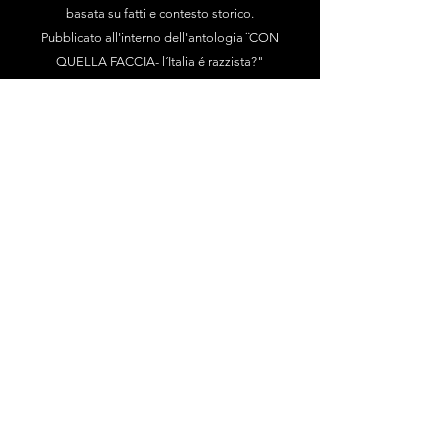
basata su fatti e contesto storico.
Pubblicato all'interno dell'antologia ¨CON
QUELLA FACCIA- l´Italia é razzista?"
di
Ugo Guanda Editore