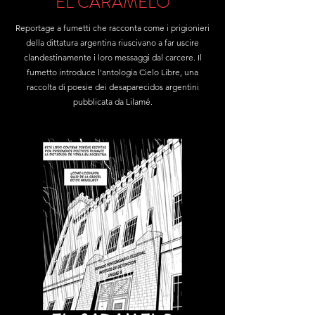
EL CARAMELO
Reportage a fumetti che racconta come i prigionieri
della dittatura argentina riuscivano a far uscire
clandestinamente i loro messaggi dal carcere. Il
fumetto introduce l'antologia Cielo Libre, una
raccolta di poesie dei desaparecidos argentini
pubblicata da Lilamé.