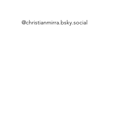
@christianmirra.bsky.social
Home
Fume
i