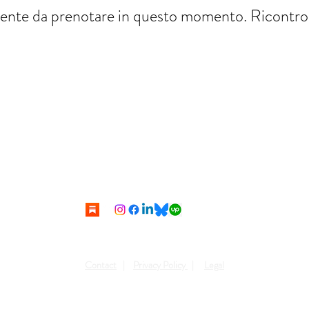
ente da prenotare in questo momento. Ricontrol
christian.mirra77@gmail.com
+34 627 78 63 65
©2019 -2025 di Christian Mirra.
Contact
|
Privacy Policy
|
Legal