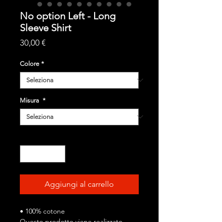
No option Left - Long
Sleeve Shirt
Prezzo
30,00 €
Colore
*
Misura
*
Quantità
*
Aggiungi al carrello
• 100% cotone
Questo prodotto viene realizzato