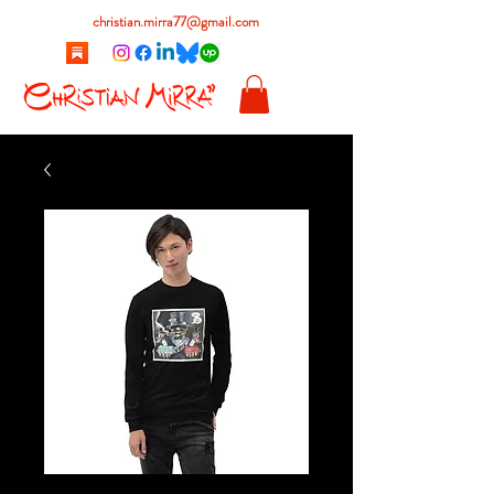
christian.mirra77@gmail.com