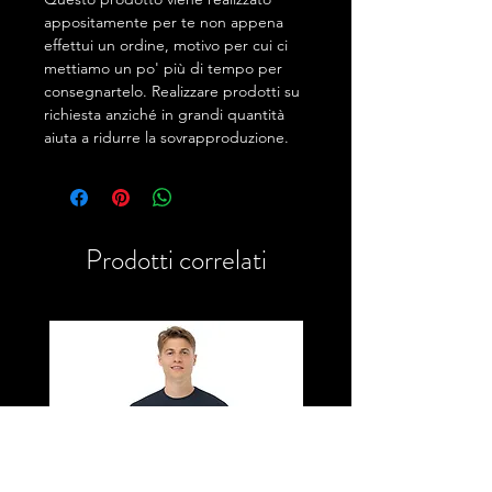
appositamente per te non appena
effettui un ordine, motivo per cui ci
mettiamo un po' più di tempo per
consegnartelo. Realizzare prodotti su
richiesta anziché in grandi quantità
aiuta a ridurre la sovrapproduzione.
Prodotti correlati