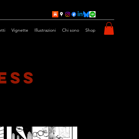
tti
Vignette
Illustrazioni
Chi sono
Shop
ess