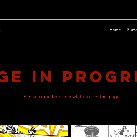
@christianmirra.bsky.social
Home
Fume
i
ge in progr
Please come back in a while to see this page