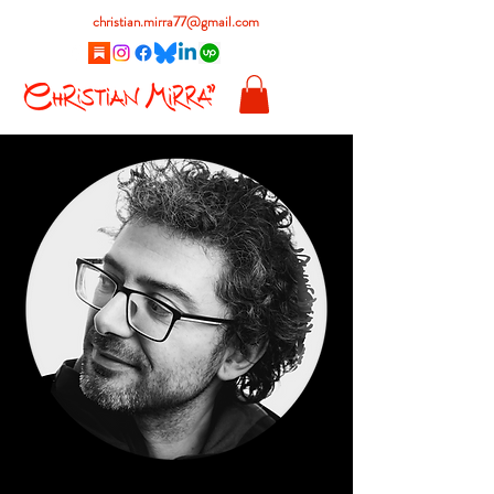
christian.mirra77@gmail.com