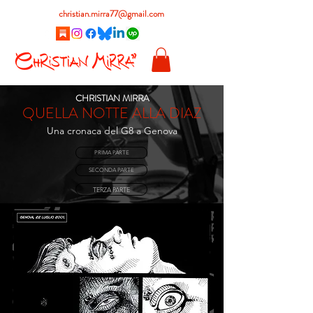
christian.mirra77@gmail.com
CHRISTIAN MIRRA
QUELLA NOTTE ALLA DIAZ
Una cronaca del G8 a Genova
PRIMA PARTE
SECONDA PARTE
TERZA PARTE